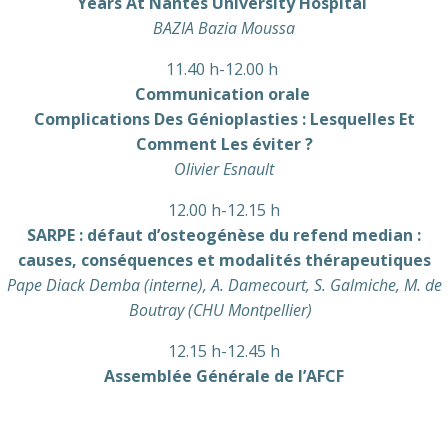
Years At Nantes University Hospital
BAZIA Bazia Moussa
11.40 h-12.00 h
Communication orale
Complications Des Génioplasties : Lesquelles Et
Comment Les éviter ?
Olivier Esnault
12.00 h-12.15 h
SARPE : défaut d’osteogénèse du refend median :
causes, conséquences et modalités thérapeutiques
Pape Diack Demba (interne), A. Damecourt, S. Galmiche, M. de
Boutray (CHU Montpellier)
12.15 h-12.45 h
Assemblée Générale de l’AFCF