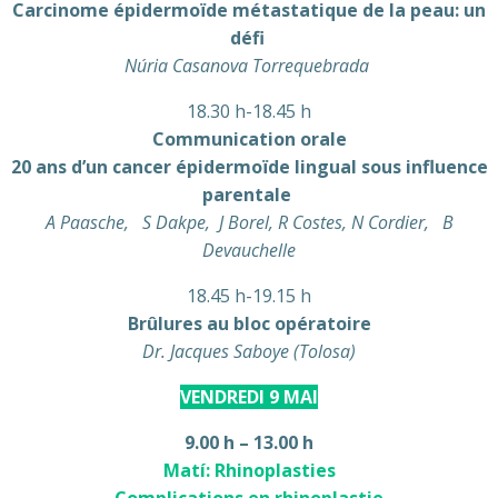
Carcinome épidermoïde métastatique de la peau: un
défi
Núria Casanova Torrequebrada
18.30 h-18.45 h
Communication orale
20 ans d’un cancer épidermoïde lingual sous influence
parentale
A Paasche, S Dakpe, J Borel, R Costes, N Cordier, B
Devauchelle
18.45 h-19.15 h
Brûlures au bloc opératoire
Dr. Jacques Saboye (Tolosa)
VENDREDI 9 MAI
9.00 h – 13.00 h
Matí:
Rhinoplasties