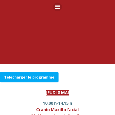
Aller
au
contenu
Telécharger le programme
JEUDI 8 MAI
10.00 h-14.15
h
Cranio Maxillo facial