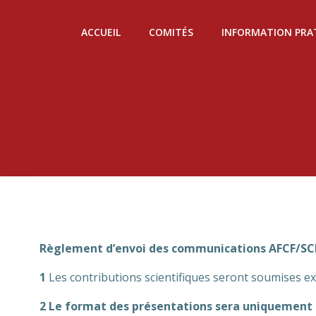
Aller
au
ACCUEIL
COMITÉS
INFORMATION PRA
contenu
Règlement d’envoi des communications AFCF/
1
Les contributions scientifiques seront soumises excl
2
Le format des présentations sera uniquement